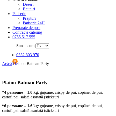
Desert
Bauturi
Patiserie
Prăjituri
Patiserie 24H
Preparate de post
Contracte catering
0755 517 555
Suna acum
0332 803 970
0
Acasa
0.00
/
lei
Platou Batman Party
Platou Batman Party
*4 persoane – 1.0 kg
: gujoane, crispy de pui, copănel de pui,
cartofi pai, salată asortată (sticksuri
*6 persoane – 1.6 kg
: gujoane, crispy de pui, copănel de pui,
cartofi pai, salată asortată (sticksuri