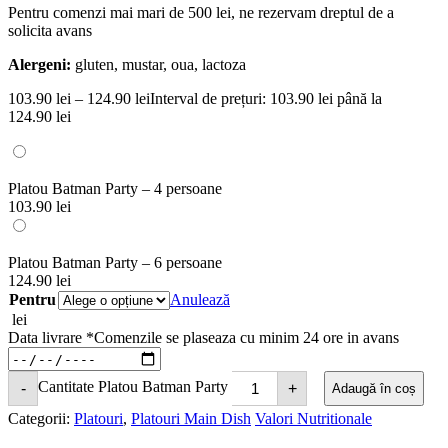
Pentru comenzi mai mari de 500 lei, ne rezervam dreptul de a
solicita avans
Alergeni:
gluten, mustar, oua, lactoza
103.90
lei
–
124.90
lei
Interval de prețuri: 103.90 lei până la
124.90 lei
Platou Batman Party – 4 persoane
103.90
lei
Platou Batman Party – 6 persoane
124.90
lei
Pentru
Anulează
lei
Data livrare
*
Comenzile se plaseaza cu minim 24 ore in avans
Cantitate Platou Batman Party
-
+
Adaugă în coș
Categorii:
Platouri
,
Platouri Main Dish
Valori Nutritionale