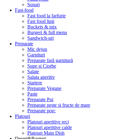
Sosuri
Fast-food
Fast food la farfurie
Fast food lipii
Buckets & mix
Burgeri & full menu
Sandwich-uri
Preparate
Mic dejun
Garnituri
Preparate fară garnitură
Supe si Ciorbe
Salate
Salata aperitiv
Startere
Preparate Vegane
Paste
Preparate Pui
Preparate peste si fructe de mare
Preparate porc
Platouri
Platouri aperitive reci
Platouri aperitive calde
Platouri Main Dish
Desert&Bauturi