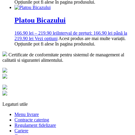
Opțiunile pot fi alese în pagina produsului.
Platou Bicazului
166.90
lei
–
219.90
lei
Interval de prețuri: 166.90 lei până la
219.90 lei
Vezi optiuni
Acest produs are mai multe variații.
Opțiunile pot fi alese în pagina produsului.
Certificate de conformitate pentru sistemul de management al
calitatii si sigurantei alimentului.
Legaturi utile
Menu livrare
Contracte catering
Regulament fidelizare
Cariere