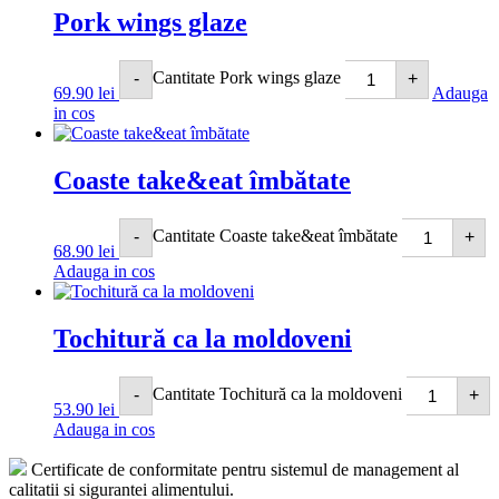
Pork wings glaze
Cantitate Pork wings glaze
-
+
69.90
lei
Adauga
in cos
Coaste take&eat îmbătate
Cantitate Coaste take&eat îmbătate
-
+
68.90
lei
Adauga in cos
Tochitură ca la moldoveni
Cantitate Tochitură ca la moldoveni
-
+
53.90
lei
Adauga in cos
Certificate de conformitate pentru sistemul de management al
calitatii si sigurantei alimentului.