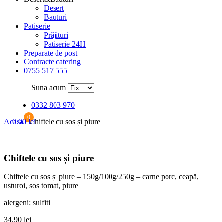
Desert
Bauturi
Patiserie
Prăjituri
Patiserie 24H
Preparate de post
Contracte catering
0755 517 555
Suna acum
0332 803 970
0
Acasa
0.00
/
lei
Chiftele cu sos și piure
Chiftele cu sos și piure
Chiftele cu sos și piure – 150g/100g/250g – carne porc, ceapă,
usturoi, sos tomat, piure
alergeni: sulfiti
34.90
lei