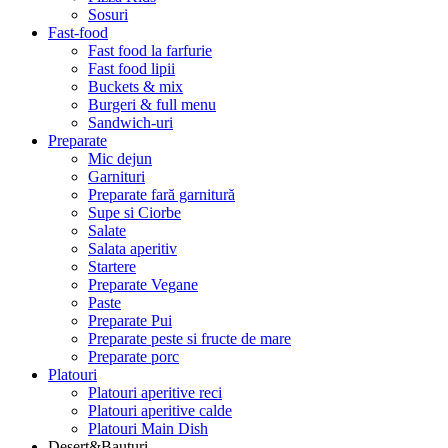
Sosuri
Fast-food
Fast food la farfurie
Fast food lipii
Buckets & mix
Burgeri & full menu
Sandwich-uri
Preparate
Mic dejun
Garnituri
Preparate fară garnitură
Supe si Ciorbe
Salate
Salata aperitiv
Startere
Preparate Vegane
Paste
Preparate Pui
Preparate peste si fructe de mare
Preparate porc
Platouri
Platouri aperitive reci
Platouri aperitive calde
Platouri Main Dish
Desert&Bauturi